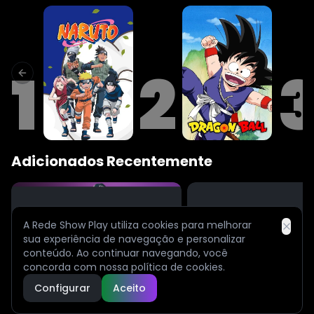
Previous slide
Next
AO VIVO
Top 10 - Mais Bem Avaliados
1
2
Previous slide
A Rede Show Play utiliza cookies para melhorar
sua experiência de navegação e personalizar
conteúdo. Ao continuar navegando, você
concorda com nossa política de cookies.
Adicionados Recentemente
Configurar
Aceito